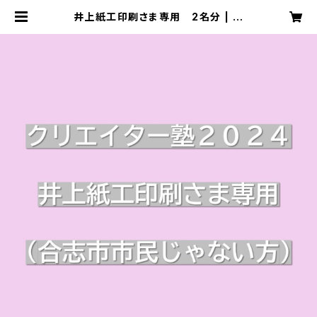
井上紙工印刷さま専用 2名分 | 合
志市クリエイター塾